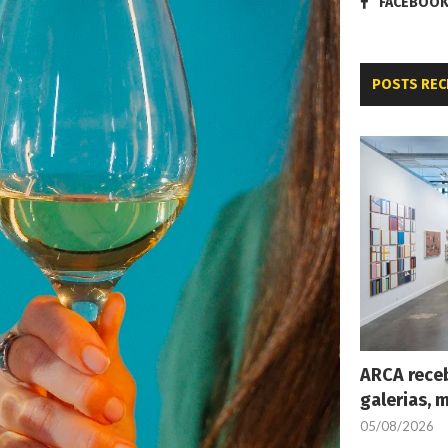
FACEBOO
POSTS REC
ARCA receb
galerias, 
05/08/2026