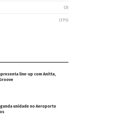
(3)
(195)
apresenta line-up com Anitta,
 Groove
egunda unidade no Aeroporto
hos