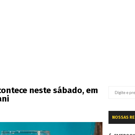
contece neste sábado, em
ani
NOSSAS R