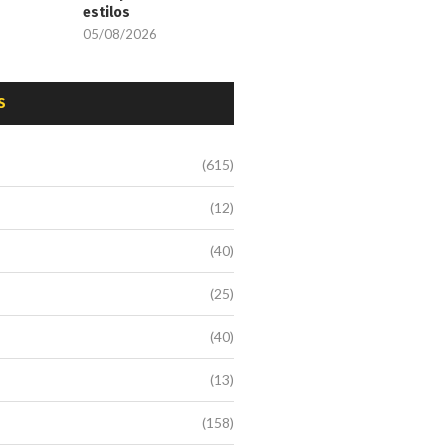
estilos
05/08/2026
S
(615)
(12)
(40)
(25)
(40)
(13)
(158)