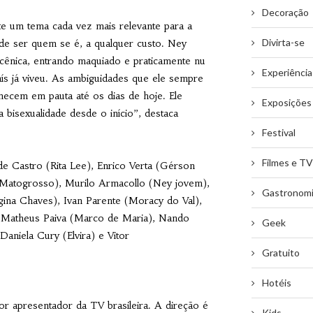
Decoração
te um tema cada vez mais relevante para a
Divirta-se
de de ser quem se é, a qualquer custo. Ney
cênica, entrando maquiado e praticamente nu
Experiência
aís já viveu. As ambiguidades que ele sempre
necem em pauta até os dias de hoje. Ele
Exposições
 bisexualidade desde o início”, destaca
Festival
Filmes e TV
de Castro (Rita Lee), Enrico Verta (Gérson
 Matogrosso), Murilo Armacollo (Ney jovem),
Gastronom
gina Chaves), Ivan Parente (Moracy do Val),
, Matheus Paiva (Marco de Maria), Nando
Geek
aniela Cury (Elvira) e Vitor
Gratuito
Hotéis
r apresentador da TV brasileira. A direção é
Kids