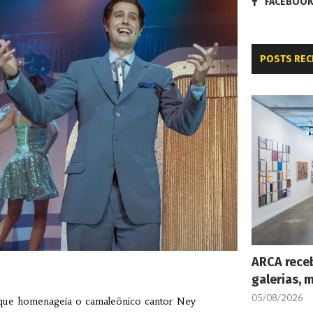
FACEBOO
POSTS REC
ARCA receb
galerias, 
05/08/2026
que homenageia o camaleônico cantor Ney