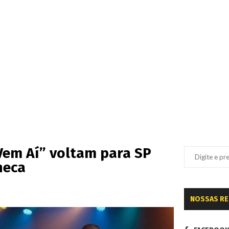
Vem Aí” voltam para SP
neca
NOSSAS R