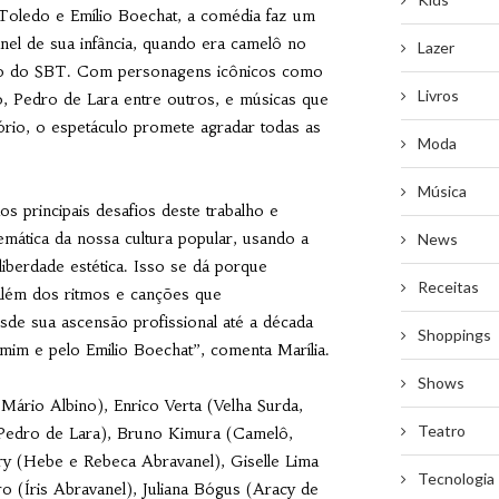
Toledo e Emílio Boechat, a comédia faz um
nel de sua infância, quando era camelô no
Lazer
ação do SBT. Com personagens icônicos como
Livros
, Pedro de Lara entre outros, e músicas que
rio, o espetáculo promete agradar todas as
Moda
Música
s principais desafios deste trabalho e
mática da nossa cultura popular, usando a
News
iberdade estética. Isso se dá porque
Receitas
além dos ritmos e canções que
de sua ascensão profissional até a década
Shoppings
 mim e pelo Emilio Boechat”, comenta Marília.
Shows
ário Albino), Enrico Verta (Velha Surda,
Teatro
 (Pedro de Lara), Bruno Kimura (Camelô,
ury (Hebe e Rebeca Abravanel), Giselle Lima
Tecnologia
o (Íris Abravanel), Juliana Bógus (Aracy de