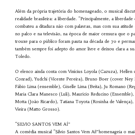
Além da própria trajetória do homenageado, o musical discu
realidade brasileira: a liberdade. “Principalmente, a liberda
combateu a ditadura não com palavras, mas com sua atitude 
no palco e na televisão, na época de maior censura que o p
trouxe para o público foram pauta na década de 70 e perma
também sempre foi adepto do amor livre e deixou clara a sua
Toledo.
O elenco ainda conta com Vinícius Loyola (Cazuza), Hellen 
Conrad), Yudchi (Vicente Pereira), Bruno Boer (cover Ney
Fábio Lima (ensemble), Giselle Lima (Beíta), Ju Romano (Re
Maria Clara Manesco (Luli), Maurício Reducino (Ensemble)
Motta (João Ricardo), Tatiana Toyota (Rosinha de Valença), D
Vieira (Matto Grosso).
“SILVIO SANTOS VEM AÍ”
A comédia musical “Silvio Santos Vem Aí!”homenageia o maio