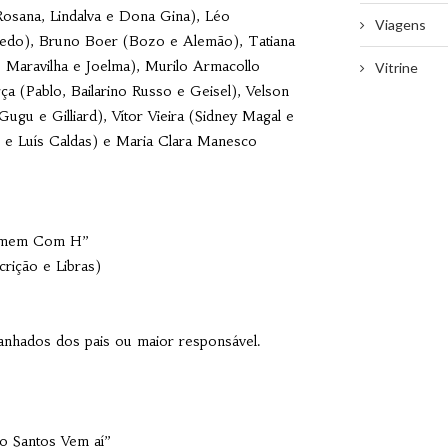
Rosana, Lindalva e Dona Gina), Léo
Viagens
edo), Bruno Boer (Bozo e Alemão), Tatiana
 Maravilha e Joelma), Murilo Armacollo
Vitrine
ça (Pablo, Bailarino Russo e Geisel), Velson
Gugu e Gilliard), Vítor Vieira (Sidney Magal e
l e Luís Caldas) e Maria Clara Manesco
“Homem Com H”
rição e Libras)
nhados dos pais ou maior responsável.
io Santos Vem aí”