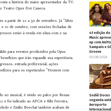
conta a história do maior apresentador da TV,
no Teatro Opus Frei Caneca.
a partir de 22 a 30 de setembro. Já “Silvio
o e 01 de outubro, com sessões fechadas de
4ª edição do 
gressos estão à venda em uhuu.com e na
Music aprese
up com Anitt
Sampaio e Gl
álido para eventos produzidos pela Opus
Groove
05/08/2026
benefícios que irão expandir sua experiência.
ressos, entrada preferencial, ações
enefícios para os espetáculos “Homem com
o no musical, é
vivido no palco por Renan
Sodiê Doces 
segunda uni
2 e foi indicado ao APCA e Bibi Ferreira,
Aeroporto
 Toledo e Emilio Boechat também acabam de
Internacional