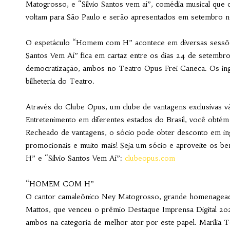
Matogrosso, e “Silvio Santos vem aí”, comédia musical que 
voltam para São Paulo e serão apresentados em setembro 
O espetáculo “Homem com H” acontece em diversas sessões 
Santos Vem Aí” fica em cartaz entre os dias 24 de setembr
democratização, ambos no Teatro Opus Frei Caneca. Os in
bilheteria do Teatro.
Através do Clube Opus, um clube de vantagens exclusivas v
Entretenimento em diferentes estados do Brasil, você obtém 
Recheado de vantagens, o sócio pode obter desconto em ing
promocionais e muito mais! Seja um sócio e aproveite os b
H” e “Silvio Santos Vem Aí”:
clubeopus.com
“HOMEM COM H”
O cantor camaleônico
Ney Matogrosso,
grande homenagead
Mattos, que venceu o prêmio Destaque Imprensa Digital 202
ambos na categoria de melhor ator por este papel. Marilia