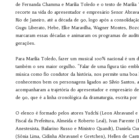
de Fernanda Chamma e Marilia Toledo e o texto de Marília 
recorte na vida do apresentador e empresário Senor Abrava
Rio de Janeiro, até a década de 90, logo após a consolid
Gugu Liberato, Hebe, Elke Maravilha, Wagner Montes, Bozo
marcaram essas décadas e animaram os programas de auditó
gerações.
Para Marília Toledo, fazer um musical 100% nacional é um do
também o seu maior orgulho. “Falar de uma figura tão emble
música como fio condutor da história, nos permite uma boa l
conhecemos bem os personagens ligados ao Silvio Santos, 
acompanharam a trajetória do apresentador e empresário des
de 90, que é a linha cronológica da dramaturgia, escrita por
O elenco é formado pelos atores Yudchi (Leon Abravanel e M
Fiscal da Prefeitura, Almeida e Roberto Leal), Ivan Parente
Anestesista, Bailarino Russo e Ministro Quandt), Daniela C
(Sônia Lima, Cidinha Abravanel e Gretchen), Hellen de Castr