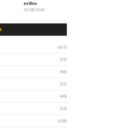
estilos
05/08/2026
S
(615)
(12)
(40)
(25)
(40)
(13)
(158)