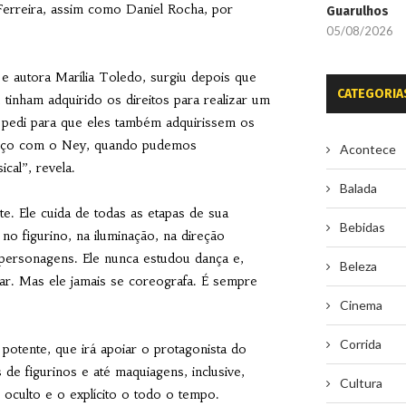
Ferreira, assim como Daniel Rocha, por
Guarulhos
05/08/2026
e autora Marília Toledo, surgiu depois que
CATEGORIA
tinham adquirido os direitos para realizar um
pedi para que eles também adquirissem os
almoço com o Ney, quando pudemos
Acontece
cal”, revela.
Balada
e. Ele cuida de todas as etapas de sua
Bebidas
o figurino, na iluminação, na direção
 personagens. Ele nunca estudou dança e,
Beleza
. Mas ele jamais se coreografa. É sempre
Cinema
Corrida
otente, que irá apoiar o protagonista do
de figurinos e até maquiagens, inclusive,
Cultura
e oculto e o explícito o todo o tempo.