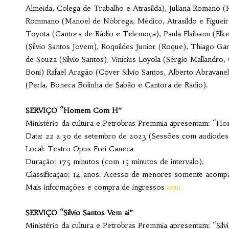
Almeida, Colega de Trabalho e Atrasilda), Juliana Romano (
Rommano (Manoel de Nóbrega, Médico, Atrasildo e Figueir
Toyota (Cantora de Rádio e Telemoça), Paula Flaibann (Elke
(Sílvio Santos Jovem), Roquildes Junior (Roque), Thiago Gar
de Souza (Sílvio Santos), Vinícius Loyola (Sérgio Mallandro, 
Boni) Rafael Aragão (Cover Silvio Santos, Alberto Abravane
(Perla, Boneca Bolinha de Sabão e Cantora de Rádio).
SERVIÇO “Homem Com H”
Ministério da cultura e Petrobras Premmia apresentam: 
Data: 22 a 30 de setembro de 2023 (Sessões com audiodesc
Local: Teatro Opus Frei Caneca
Duração: 175 minutos (com 15 minutos de intervalo).
Classificação: 14 anos. Acesso de menores somente acompa
Mais informações e compra de ingressos
aqui.
SERVIÇO “Silvio Santos Vem aí”
Ministério da cultura e Petrobras Premmia apresentam: “Silv