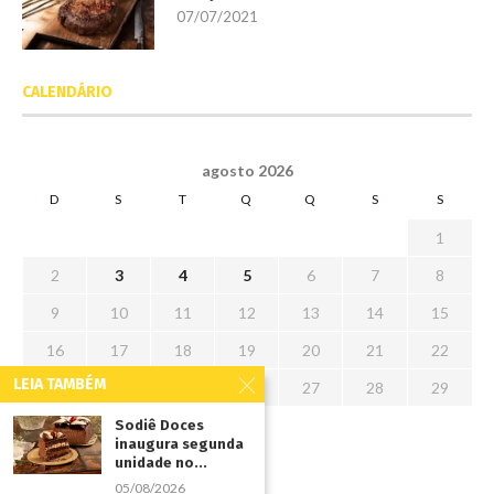
07/07/2021
CALENDÁRIO
agosto 2026
D
S
T
Q
Q
S
S
1
2
3
4
5
6
7
8
9
10
11
12
13
14
15
16
17
18
19
20
21
22
LEIA TAMBÉM
23
24
25
26
27
28
29
30
31
Sodiê Doces
inaugura segunda
unidade no...
« jul
05/08/2026