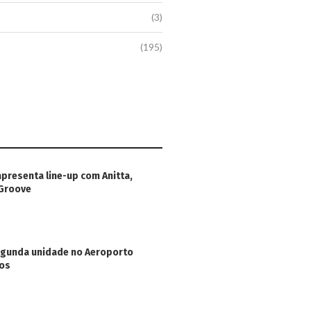
(3)
(195)
apresenta line-up com Anitta,
 Groove
egunda unidade no Aeroporto
hos