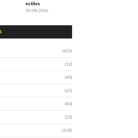
estilos
05/08/2026
S
(615)
(12)
(40)
(25)
(40)
(13)
(158)