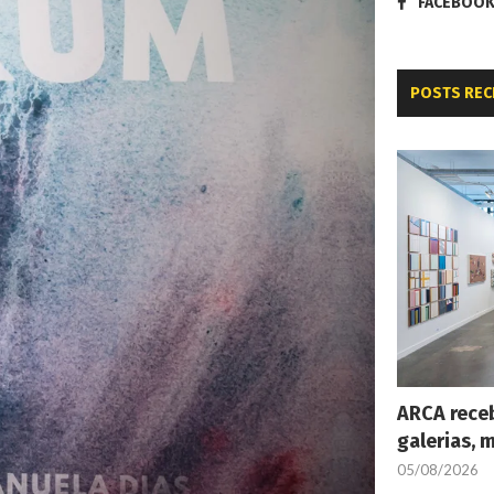
FACEBOO
POSTS REC
ARCA receb
galerias, 
05/08/2026