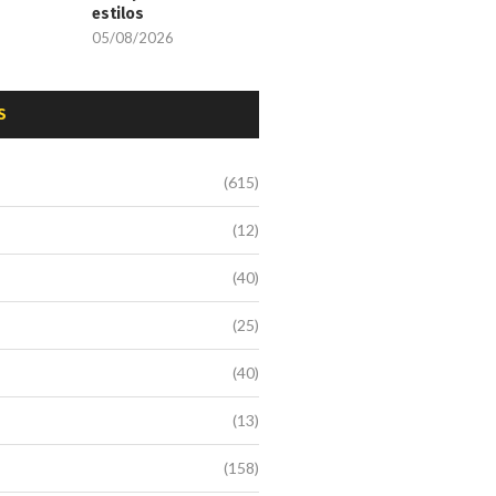
estilos
05/08/2026
S
(615)
(12)
(40)
(25)
(40)
(13)
(158)