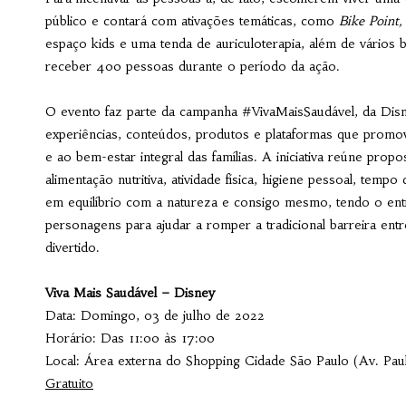
público e contará com ativações temáticas, como
Bike Point
espaço kids e uma tenda de auriculoterapia, além de vários b
receber 400 pessoas durante o período da ação.
O evento faz parte da campanha #VivaMaisSaudável, da Dis
experiências, conteúdos, produtos e plataformas que promov
e ao bem-estar integral das famílias. A iniciativa reúne propos
alimentação nutritiva, atividade física, higiene pessoal, tem
em equilíbrio com a natureza e consigo mesmo, tendo o ent
personagens para ajudar a romper a tradicional barreira ent
divertido.
Viva Mais Saudável – Disney
Data:
Domingo, 03 de julho de 2022
Horário: Das 11:00 às 17:00
Local: Área externa do Shopping Cidade São Paulo (Av. Pauli
Gratuito