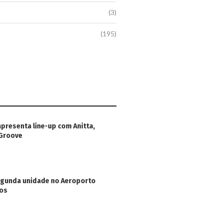
(3)
(195)
apresenta line-up com Anitta,
 Groove
egunda unidade no Aeroporto
hos