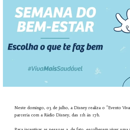
Neste domingo, 03 de julho, a Disney realiza o “Evento Viv
parceria com a Rádio Disney, das 11h às 17h.
Para incentivar as pessoas a, de fato, escolherem viver uma 