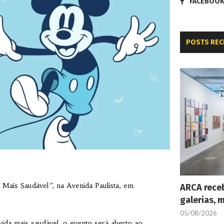
FACEBOO
POSTS REC
a Mais Saudável
”
, na Avenida Paulista, em
ARCA receb
galerias, 
05/08/2026
vida mais saudável, o evento será aberto ao