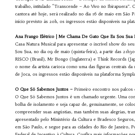
trabalho, intitulado “Transcende – Ao Vivo no Ibirapuera”. 
cantora até hoje, será realizado no dia 16 de maio em São
início previsto às 20h, os ingressos estão disponíveis na pl
Ana Frango Elétrico | Me Chama De Gato Que Eu Sou Sua P
Casa Natura Musical para apresentar o incrível show do s
Sou Sua, no dia 09 de maio (quinta-feira), a partir das 21h
RISCO (Brasil), Mr Bongo (Inglaterra) e Think Records (Ja
o nome da artista carioca como uma das figuras centrais da 
de Joca, os ingressos estão disponíveis na plataforma Sympl
O Que Só Sabemos Juntos –
Primeiro encontro nos palcos 
O Que Só Sabemos Juntos é um chamado urgente. Uma conv
bolha de isolamento e seja capaz de, genuinamente, se coloc
compreender suas angústias, mas também suas alegrias, tra
apresentado pelo Ministério da Cultura e Bradesco Seguros,
em São Paulo, e segue para as cidades do Rio de Janeiro, Po
Federal de Incentivo à Cultura. Confira mais informações p