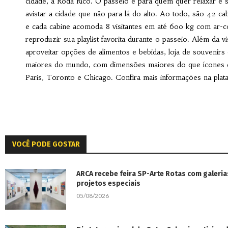
cidade, a Roda Rico. O passeio é para quem quer relaxar e 
avistar a cidade que não para lá do alto. Ao todo, são 42 c
e cada cabine acomoda 8 visitantes em até 600 kg com ar-con
reproduzir sua playlist favorita durante o passeio. Além da vi
aproveitar opções de alimentos e bebidas, loja de souvenirs
maiores do mundo, com dimensões maiores do que ícones 
Paris, Toronto e Chicago. Confira mais informações na pla
VOCÊ PODE GOSTAR
ARCA recebe feira SP-Arte Rotas com galeria
projetos especiais
05/08/2026