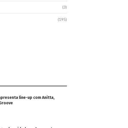
(3)
(195)
apresenta line-up com Anitta,
 Groove