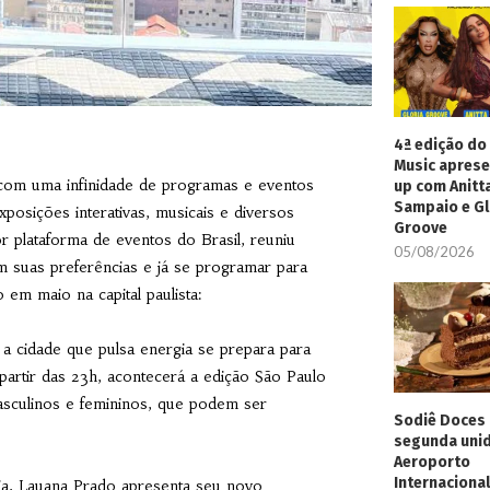
4ª edição do 
Music aprese
com uma infinidade de programas e eventos
up com Anitt
Sampaio e Gl
xposições interativas, musicais e diversos
Groove
r plataforma de eventos do Brasil, reuniu
05/08/2026
m suas preferências e já se programar para
em maio na capital paulista:
 a cidade que pulsa energia se prepara para
partir das 23h, acontecerá a edição São Paulo
ulinos e femininos, que podem ser
Sodiê Doces 
segunda uni
Aeroporto
Internacional
ja, Lauana Prado apresenta seu novo