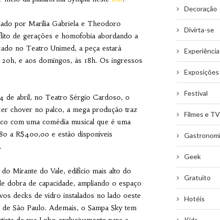
Decoração
lado por Marília Gabriela e Theodoro
Divirta-se
flito de gerações e homofobia abordando a
izado no Teatro Unimed, a peça estará
Experiência
s 20h, e aos domingos, às 18h. Os ingressos
Exposições
Festival
 de abril, no Teatro Sérgio Cardoso, o
azer chover no palco, a mega produção traz
Filmes e TV
lico com uma comédia musical que é uma
80 a R$400,00 e estão disponíveis
Gastronom
.
Geek
o Mirante do Vale, edifício mais alto do
Gratuito
ade dobra de capacidade, ampliando o espaço
vos decks de vidro instalados no lado oeste
Hotéis
de de São Paulo. Ademais, o Sampa Sky tem
Kids