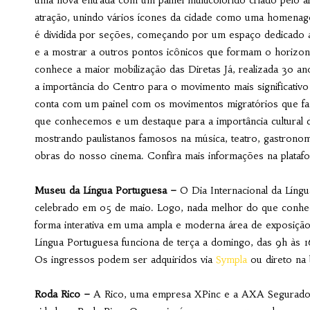
uma nova entrada com um painel multicolorido criado pelo ar
atração, unindo vários ícones da cidade como uma homenag
é dividida por seções, começando por um espaço dedicado a
e a mostrar a outros pontos icônicos que formam o horizonte
conhece a maior mobilização das Diretas Já, realizada 30 a
a importância do Centro para o movimento mais significativo
conta com um painel com os movimentos migratórios que faz
que conhecemos e um destaque para a importância cultural 
mostrando paulistanos famosos na música, teatro, gastronom
obras do nosso cinema. Confira mais informações na plata
Museu da Língua Portuguesa –
O Dia Internacional da Líng
celebrado em 05 de maio. Logo, nada melhor do que conhece
forma interativa em uma ampla e moderna área de exposição
Língua Portuguesa funciona de terça a domingo, das 9h às 1
Os ingressos podem ser adquiridos via
Sympla
ou direto na 
Roda Rico –
A Rico, uma empresa XPinc e a AXA Seguradora