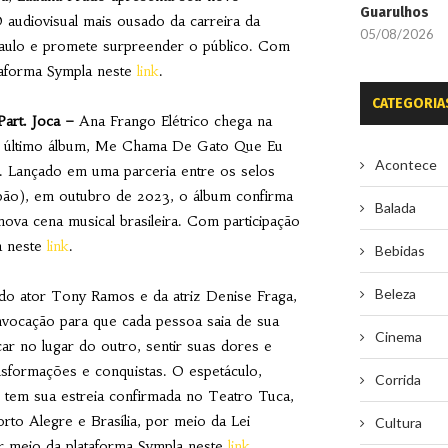
Guarulhos
O audiovisual mais ousado da carreira da
05/08/2026
 Paulo e promete surpreender o público. Com
ataforma Sympla neste
link
.
CATEGORIA
art. Joca –
Ana Frango Elétrico chega na
eu último álbum, Me Chama De Gato Que Eu
Acontece
30. Lançado em uma parceria entre os selos
pão), em outubro de 2023, o álbum confirma
Balada
nova cena musical brasileira. Com participação
a neste
link
.
Bebidas
Beleza
do ator Tony Ramos e da atriz Denise Fraga,
ocação para que cada pessoa saia de sua
Cinema
ar no lugar do outro, sentir suas dores e
nsformações e conquistas. O espetáculo,
Corrida
 tem sua estreia confirmada no Teatro Tuca,
rto Alegre e Brasília, por meio da Lei
Cultura
or meio da plataforma Sympla neste
link
.