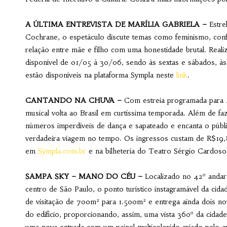
A ÚLTIMA ENTREVISTA DE MARÍLIA GABRIELA –
Estre
Cochrane, o espetáculo discute temas como feminismo, con
relação entre mãe e filho com uma honestidade brutal. Real
disponível de 01/05 à 30/06, sendo às sextas e sábados, à
estão disponíveis na plataforma Sympla neste
link
.
CANTANDO NA CHUVA –
Com estreia programada para 4
musical volta ao Brasil em curtíssima temporada. Além de f
números imperdíveis de dança e sapateado e encanta o púb
verdadeira viagem no tempo. Os ingressos custam de R$19,
em
Sympla.com.br
e na bilheteria do Teatro Sérgio Cardoso
SAMPA SKY – MANO DO CÉU –
Localizado no 42º andar d
centro de São Paulo, o ponto turístico instagramável da cid
de visitação de 700m² para 1.500m² e entrega ainda dois no
do edifício, proporcionando, assim, uma vista 360º da cida