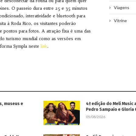
se desconectar da rotina ou para quem quer
Viagens
abines. O passeio dura entre 25 e 35 minutos
dicionado, interatividade e bluetooth para
Vitrine
sita à Roda Rico, os visitantes poderão
 e pontos para fotos. A atração fixa é uma das
do turismo mundial como as versões em
taforma Sympla neste
link
.
s, museus e
4ª edição do Meli Music 
Pedro Sampaio e Gloria
05/08/2026