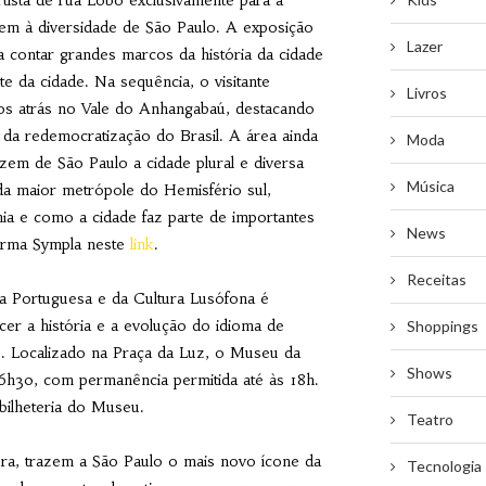
tista de rua Lobo exclusivamente para a
em à diversidade de São Paulo. A exposição
Lazer
 contar grandes marcos da história da cidade
 da cidade. Na sequência, o visitante
Livros
nos atrás no Vale do Anhangabaú, destacando
 da redemocratização do Brasil. A área ainda
Moda
em de São Paulo a cidade plural e diversa
Música
da maior metrópole do Hemisfério sul,
ia e como a cidade faz parte de importantes
News
forma Sympla neste
link
.
Receitas
ua Portuguesa e da Cultura Lusófona é
r a história e a evolução do idioma de
Shoppings
. Localizado na Praça da Luz, o Museu da
Shows
6h30, com permanência permitida até às 18h.
bilheteria do Museu.
Teatro
, trazem a São Paulo o mais novo ícone da
Tecnologia