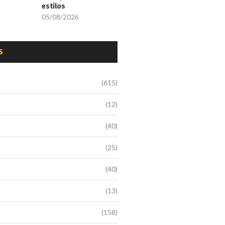
estilos
05/08/2026
S
(615)
(12)
(40)
(25)
(40)
(13)
(158)