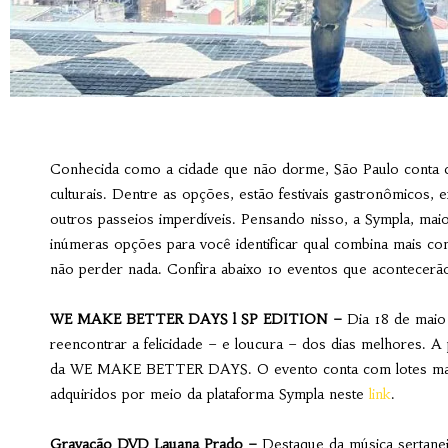
Conhecida como a cidade que não dorme, São Paulo conta 
culturais. Dentre as opções, estão festivais gastronômicos, e
outros passeios imperdíveis. Pensando nisso, a Sympla, maio
inúmeras opções para você identificar qual combina mais co
não perder nada. Confira abaixo 10 eventos que acontecerão 
WE MAKE BETTER DAYS l SP EDITION –
Dia 18 de maio
reencontrar a felicidade – e loucura – dos dias melhores. A 
da WE MAKE BETTER DAYS. O evento conta com lotes masc
adquiridos por meio da plataforma Sympla neste
link
.
Gravação DVD Lauana Prado –
Destaque da música sertane