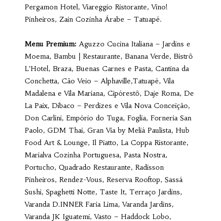
Pergamon Hotel, Viareggio Ristorante, Vino!
Pinheiros, Zain Cozinha Árabe – Tatuapé.
Menu Premium:
Aguzzo Cucina Italiana – Jardins e
Moema, Bambu | Restaurante, Banana Verde, Bistrô
L’Hotel, Braza, Buenas Carnes e Pasta, Cantina da
Conchetta, Cão Veio – Alphaville,Tatuapé, Vila
Madalena e Vila Mariana, Cipórestô, Daje Roma, De
La Paix, Dibaco – Perdizes e Vila Nova Conceição,
Don Carlini, Empório do Tuga, Foglia, Forneria San
Paolo, GDM Thai, Gran Via by Meliá Paulista, Hub
Food Art & Lounge, Il Piatto, La Coppa Ristorante,
Marialva Cozinha Portuguesa, Pasta Nostra,
Portucho, Quadrado Restaurante, Radisson
Pinheiros, Rendez-Vous, Reserva Rooftop, Sassá
Sushi, Spaghetti Notte, Taste It, Terraço Jardins,
Varanda D.INNER Faria Lima, Varanda Jardins,
Varanda JK Iguatemi, Vasto – Haddock Lobo,