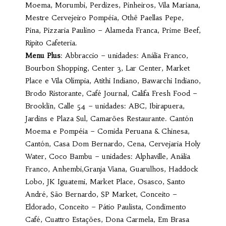
Moema, Morumbi, Perdizes, Pinheiros, Vila Mariana,
Mestre Cervejeiro Pompéia, Othê Paellas Pepe,
Pina, Pizzaria Paulino – Alameda Franca, Prime Beef,
Ripito Cafeteria.
Menu Plus
: Abbraccio – unidades: Anália Franco,
Bourbon Shopping, Center 3, Lar Center, Market
Place e Vila Olímpia, Atithi Indiano, Bawarchi Indiano,
Brodo Ristorante, Café Journal, Califa Fresh Food –
Brooklin, Calle 54 – unidades: ABC, Ibirapuera,
Jardins e Plaza Sul, Camarões Restaurante. Cantón
Moema e Pompéia – Comida Peruana & Chinesa,
Cantón, Casa Dom Bernardo, Cena, Cervejaria Holy
Water, Coco Bambu – unidades: Alphaville, Anália
Franco, Anhembi,Granja Viana, Guarulhos, Haddock
Lobo, JK Iguatemi, Market Place, Osasco, Santo
André, São Bernardo, SP Market, Conceito –
Eldorado, Conceito – Pátio Paulista, Condimento
Café, Cuattro Estações, Dona Carmela, Em Brasa