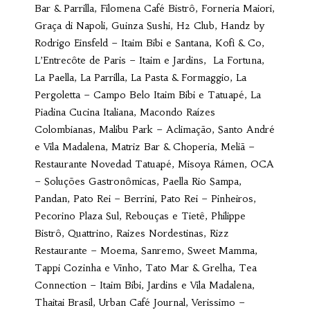
Bar & Parrilla, Filomena Café Bistrô, Forneria Maiori,
Graça di Napoli, Guinza Sushi, H2 Club, Handz by
Rodrigo Einsfeld – Itaim Bibi e Santana, Kofi & Co,
L’Entrecôte de Paris – Itaim e Jardins, La Fortuna,
La Paella, La Parrilla, La Pasta & Formaggio, La
Pergoletta – Campo Belo Itaim Bibi e Tatuapé, La
Piadina Cucina Italiana, Macondo Raízes
Colombianas, Malibu Park – Aclimação, Santo André
e Vila Madalena, Matriz Bar & Choperia, Meliã –
Restaurante Novedad Tatuapé, Misoya Rámen, OCA
– Soluções Gastronômicas, Paella Rio Sampa,
Pandan, Pato Rei – Berrini, Pato Rei – Pinheiros,
Pecorino Plaza Sul, Rebouças e Tietê, Philippe
Bistrô, Quattrino, Raizes Nordestinas, Rizz
Restaurante – Moema, Sanremo, Sweet Mamma,
Tappi Cozinha e Vinho, Tato Mar & Grelha, Tea
Connection – Itaim Bibi, Jardins e Vila Madalena,
Thaitai Brasil, Urban Café Journal, Verissimo –