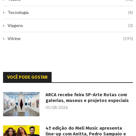
Tecnologia
(4)
Viagens
(3)
Vitrine
(195)
VOCÊ PODE GOSTAR
ARCA recebe feira SP-Arte Rotas com
galerias, museus e projetos especiais
05/08/2026
4ª edição do Meli Music apresenta
line-up com Anitta, Pedro Sampaio e