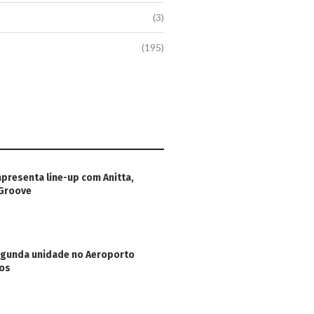
(3)
(195)
apresenta line-up com Anitta,
 Groove
egunda unidade no Aeroporto
hos