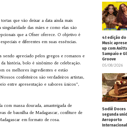
ortas que vão deixar a data ainda mais
a singularidade das mães e como elas são
pcionais que a Ofner oferece. O objetivo é
4ª edição do 
especiais e diferentes em suas essências.
Music aprese
up com Anitt
Sampaio e Gl
los sendo apreciado pelos gregos e romanos e
Groove
da história, bolo é sinônimo de celebração.
05/08/2026
om os melhores ingredientes e estão
Nossos confeiteiros são verdadeiros artistas,
íbrio entre apresentação e sabores únicos”,
ada com massa dourada, amanteigada de
Sodiê Doces 
favas de baunilha de Madagascar, confiture de
segunda uni
e Madagascar em formato de rosa.
Aeroporto
Internacional