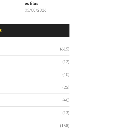
estilos
05/08/2026
S
(615)
(12)
(40)
(25)
(40)
(13)
(158)