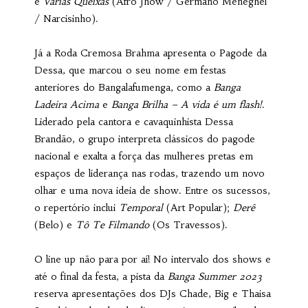
e
Várias Queixas
(Afro Jhow / Germano Meneghel
/ Narcisinho).
Já a Roda Cremosa Brahma apresenta o Pagode da
Dessa, que marcou o seu nome em festas
anteriores do Bangalafumenga, como a
Banga
Ladeira Acima
e
Banga Brilha – A vida é um flash!
.
Liderado pela cantora e cavaquinhista Dessa
Brandão, o grupo interpreta clássicos do pagode
nacional e exalta a força das mulheres pretas em
espaços de liderança nas rodas, trazendo um novo
olhar e uma nova ideia de show. Entre os sucessos,
o repertório inclui
Temporal
(Art Popular);
Derê
(Belo) e
Tô Te Filmando
(Os Travessos).
O line up não para por aí! No intervalo dos shows e
até o final da festa, a pista da
Banga Summer 2023
reserva apresentações dos DJs Chade, Big e Thaisa