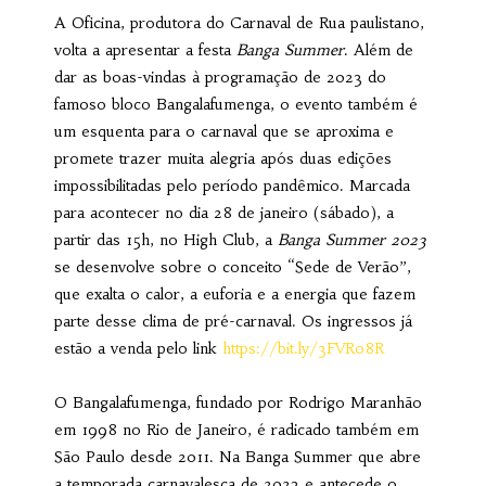
A Oficina, produtora do Carnaval de Rua paulistano,
volta a apresentar a festa
Banga Summer
. Além de
dar as boas-vindas à programação de 2023 do
famoso bloco Bangalafumenga, o evento também é
um esquenta para o carnaval que se aproxima e
promete trazer muita alegria após duas edições
impossibilitadas pelo período pandêmico. Marcada
para acontecer no dia 28 de janeiro (sábado), a
partir das 15h, no High Club, a
Banga Summer 2023
se desenvolve sobre o conceito “Sede de Verão”,
que exalta o calor, a euforia e a energia que fazem
parte desse clima de pré-carnaval. Os ingressos já
estão a venda pelo link
https://bit.ly/3FVRo8R
O Bangalafumenga, fundado por Rodrigo Maranhão
em 1998 no Rio de Janeiro, é radicado também em
São Paulo desde 2011. Na Banga Summer que abre
a temporada carnavalesca de 2023 e antecede o