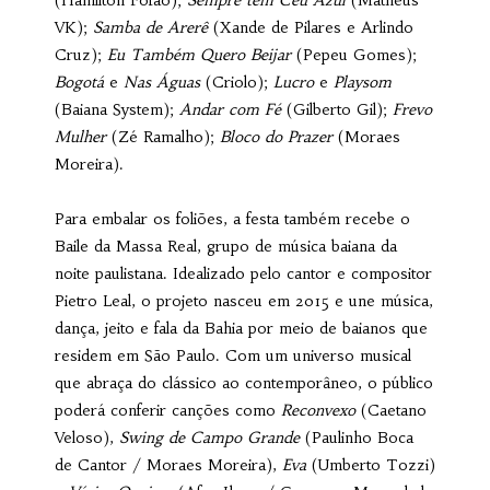
(Hamilton Fofão);
Sempre tem Céu Azul
(Matheus
VK);
Samba de Arerê
(Xande de Pilares e Arlindo
Cruz);
Eu Também Quero Beijar
(Pepeu Gomes);
Bogotá
e
Nas Águas
(Criolo);
Lucro
e
Playsom
(Baiana System);
Andar com Fé
(Gilberto Gil);
Frevo
Mulher
(Zé Ramalho);
Bloco do Prazer
(Moraes
Moreira).
Para embalar os foliões, a festa também recebe o
Baile da Massa Real, grupo de música baiana da
noite paulistana. Idealizado pelo cantor e compositor
Pietro Leal, o projeto nasceu em 2015 e une música,
dança, jeito e fala da Bahia por meio de baianos que
residem em São Paulo. Com um universo musical
que abraça do clássico ao contemporâneo, o público
poderá conferir canções como
Reconvexo
(Caetano
Veloso),
Swing de Campo Grande
(Paulinho Boca
de Cantor / Moraes Moreira),
Eva
(Umberto Tozzi)