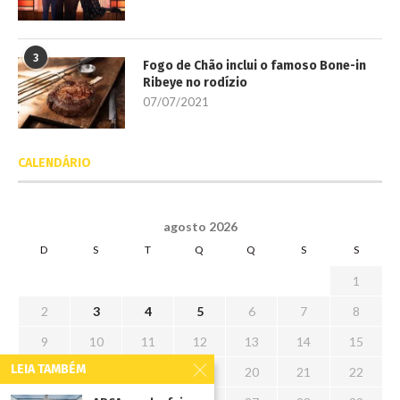
3
Fogo de Chão inclui o famoso Bone-in
Ribeye no rodízio
07/07/2021
CALENDÁRIO
agosto 2026
D
S
T
Q
Q
S
S
1
2
3
4
5
6
7
8
9
10
11
12
13
14
15
LEIA TAMBÉM
16
17
18
19
20
21
22